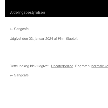
Afdelingsbestyrelsen
←
Sangcafe
Udgivet den
23. januar 2024
af
Finn Stubtoft
Dette indlæg blev udgivet i
Uncategorized
. Bogmærk
permalinke
←
Sangcafe